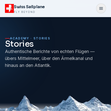
Zum Inhalt springen
Swiss Sailplane
Menü
FLY BEYOND
ACADEMY · STORIES
Stories
Authentische Berichte von echten Flügen —
übers Mittelmeer, über den Ärmelkanal und
hinaus an den Atlantik.