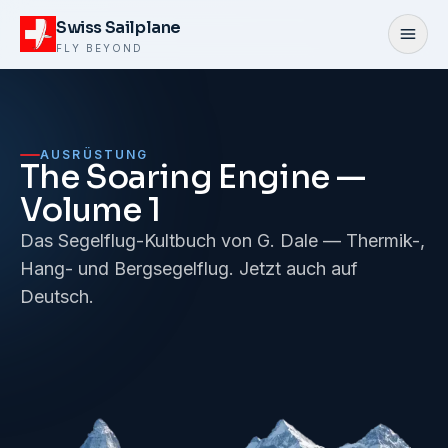
Zum Inhalt springen
Swiss Sailplane
Menü
FLY BEYOND
AUSRÜSTUNG
The Soaring Engine —
Volume 1
Das Segelflug-Kultbuch von G. Dale — Thermik-,
Hang- und Bergsegelflug. Jetzt auch auf
Deutsch.