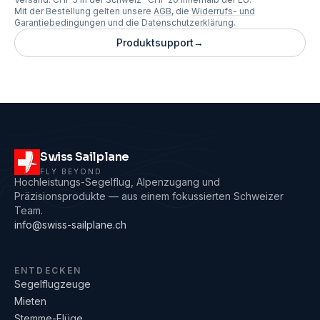
Mit der Bestellung gelten unsere
AGB
, die
Widerrufs- und
Garantiebedingungen
und die
Datenschutzerklärung
.
Produktsupport
→
Swiss Sailplane
FLY BEYOND
Hochleistungs-Segelflug, Alpenzugang und
Präzisionsprodukte — aus einem fokussierten Schweizer
Team.
info@swiss-sailplane.ch
ENTDECKEN
Segelflugzeuge
Mieten
Stemme-Flüge