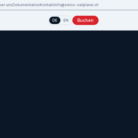
ber uns
Dokumentation
Kontakt
info@swiss-sailplane.ch
Buchen
DE
EN