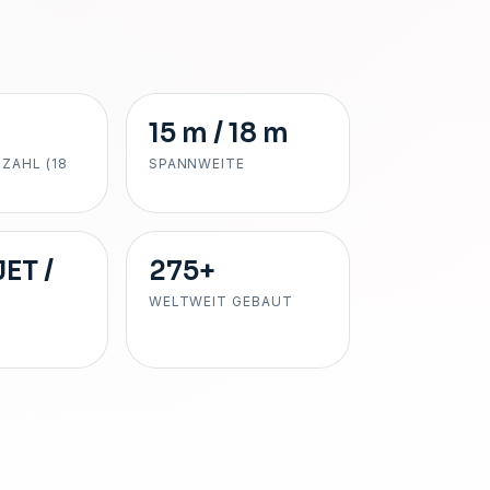
15 m / 18 m
ZAHL (18
SPANNWEITE
JET /
275+
WELTWEIT GEBAUT