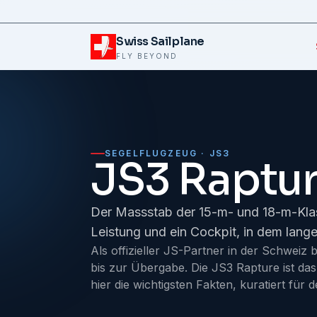
Zum Inhalt springen
Swiss Sailplane
FLY BEYOND
SEGELFLUGZEUG · JS3
JS3 Raptu
Der Massstab der 15-m- und 18-m-Kla
Leistung und ein Cockpit, in dem lan
Als offizieller JS-Partner in der Schweiz 
bis zur Übergabe. Die JS3 Rapture ist das
hier die wichtigsten Fakten, kuratiert für